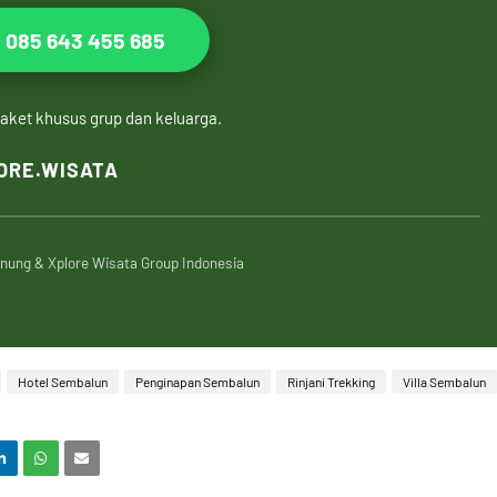
 085 643 455 685
ket khusus grup dan keluarga.
ORE.WISATA
unung & Xplore Wisata Group Indonesia
Hotel Sembalun
Penginapan Sembalun
Rinjani Trekking
Villa Sembalun