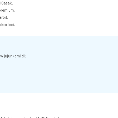
l Sasak.
premium.
rbit.
lam hari.
w jujur kami di: