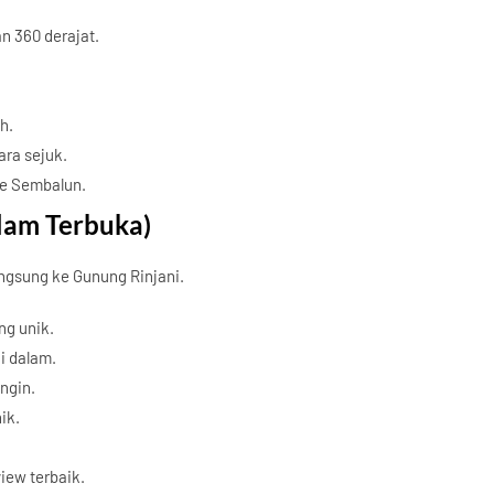
 360 derajat.
h.
ra sejuk.
ke Sembalun.
lam Terbuka)
gsung ke Gunung Rinjani.
g unik.
i dalam.
ngin.
ik.
ew terbaik.