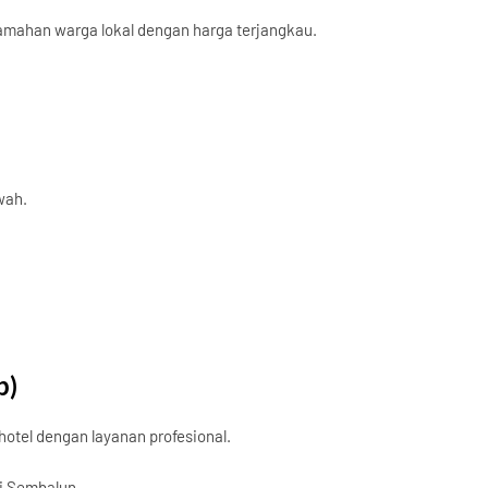
amahan warga lokal dengan harga terjangkau.
wah.
p)
hotel dengan layanan profesional.
di Sembalun.