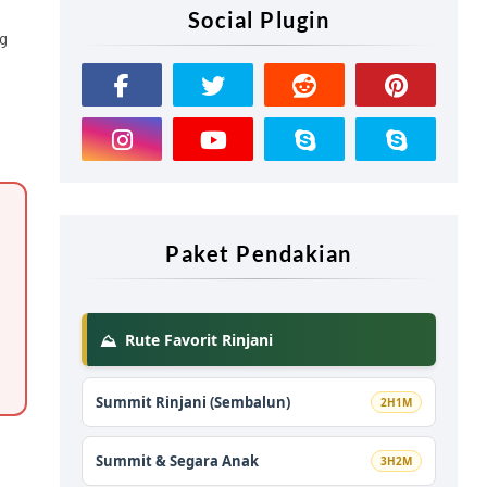
Social Plugin
ng
Paket Pendakian
Rute Favorit Rinjani
⛰️
Summit Rinjani (Sembalun)
2H1M
Summit & Segara Anak
3H2M