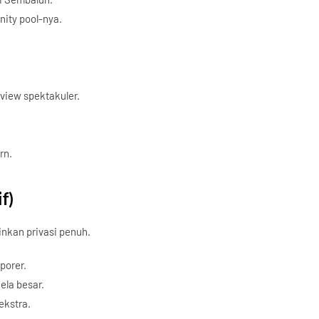
nity pool-nya.
 view spektakuler.
rn.
f)
inkan privasi penuh.
porer.
ela besar.
ekstra.