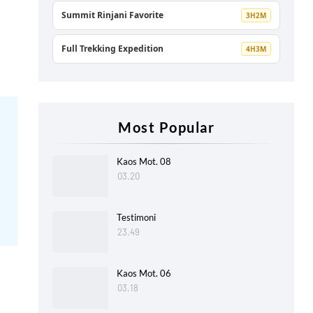
Summit Rinjani Favorite
3H2M
Full Trekking Expedition
4H3M
Most Popular
Kaos Mot. 08
03.20
Testimoni
23.49
Kaos Mot. 06
03.18