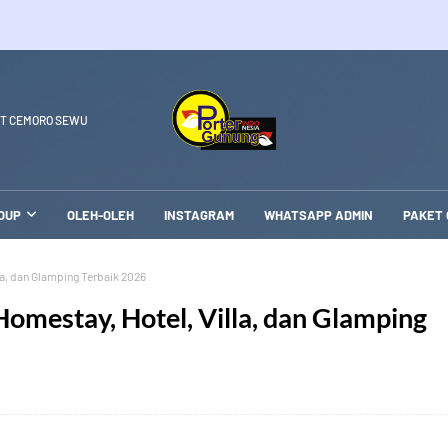
T CEMORO SEWU
OUP
OLEH-OLEH
INSTAGRAM
WHATSAPP ADMIN
PAKET
a, dan Glamping Terbaik 2026
omestay, Hotel, Villa, dan Glamping