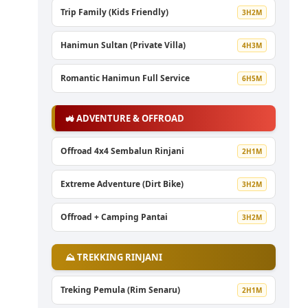
Trip Family (Kids Friendly)
3H2M
Hanimun Sultan (Private Villa)
4H3M
Romantic Hanimun Full Service
6H5M
🚜 ADVENTURE & OFFROAD
Offroad 4x4 Sembalun Rinjani
2H1M
Extreme Adventure (Dirt Bike)
3H2M
Offroad + Camping Pantai
3H2M
⛰️ TREKKING RINJANI
Treking Pemula (Rim Senaru)
2H1M