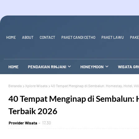
HOME
ABOUT
CONTACT
PAKET CANDI CETHO
PAKET LAWU
PAKE
HOME
PENDAKIAN RINJANI
HONEYMOON
WISATA GR
Beranda
Xplore Wisata
40 Tempat Menginap di Sembalun: Homestay, Hotel, Vill
40 Tempat Menginap di Sembalun: H
Terbaik 2026
Provider Wisata
17.30