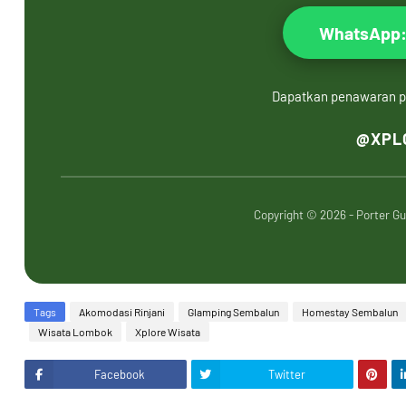
WhatsApp:
Dapatkan penawaran pa
@XPL
Copyright © 2026 - Porter G
Tags
Akomodasi Rinjani
Glamping Sembalun
Homestay Sembalun
Wisata Lombok
Xplore Wisata
Facebook
Twitter