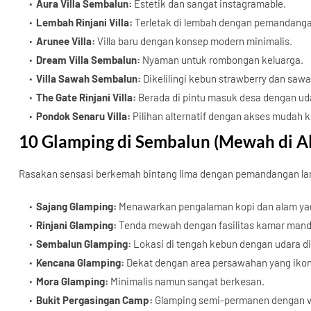
Aura Villa Sembalun:
Estetik dan sangat instagramable.
Lembah Rinjani Villa:
Terletak di lembah dengan pemandangan
Arunee Villa:
Villa baru dengan konsep modern minimalis.
Dream Villa Sembalun:
Nyaman untuk rombongan keluarga.
Villa Sawah Sembalun:
Dikelilingi kebun strawberry dan sawa
The Gate Rinjani Villa:
Berada di pintu masuk desa dengan uda
Pondok Senaru Villa:
Pilihan alternatif dengan akses mudah 
10 Glamping di Sembalun (Mewah di A
Rasakan sensasi berkemah bintang lima dengan pemandangan lan
Sajang Glamping:
Menawarkan pengalaman kopi dan alam yan
Rinjani Glamping:
Tenda mewah dengan fasilitas kamar mand
Sembalun Glamping:
Lokasi di tengah kebun dengan udara di
Kencana Glamping:
Dekat dengan area persawahan yang ikon
Mora Glamping:
Minimalis namun sangat berkesan.
Bukit Pergasingan Camp:
Glamping semi-permanen dengan vi