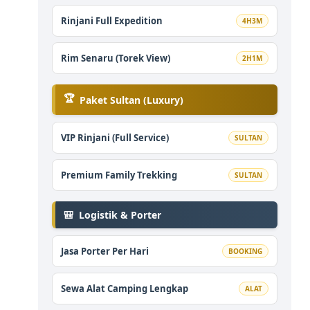
Rinjani Full Expedition
4H3M
Rim Senaru (Torek View)
2H1M
🏆
Paket Sultan (Luxury)
VIP Rinjani (Full Service)
SULTAN
Premium Family Trekking
SULTAN
🎒
Logistik & Porter
Jasa Porter Per Hari
BOOKING
Sewa Alat Camping Lengkap
ALAT