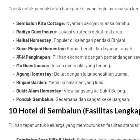
Cocok untuk pendaki atau backpacker yang ingin merasakan ker
Sembalun Kita Cottage:
Nyaman dengan nuansa bambu.
Radiya Guesthouse:
Lokasi strategis dekat rest area.
Haikal Homestay:
Populer di kalangan pendaki Rinjani.
Sinar Rinjani Homestay:
Kamar bersih dan layanan ramah.
基林Penginapan:
Pilihan ekonomis dengan pemandangan sa
Mu Guesthouse:
Desain minimalis yang tenang.
Agung Homestay:
Dekat dengan jalur pendakian utama.
Rinjani Garden:
Memiliki halaman yang luas.
Bukit Alam Homestay:
View langsung ke Bukit Selong.
Pondok Sembalun:
Sederhana dan sangat kekeluargaan.
10 Hotel di Sembalun (Fasilitas Lengka
Pilihan tepat untuk keluarga yang membutuhkan fasilitas standar 
Sembalun Agro Villa & Hotel:
Salah satu hotel paling mapan 