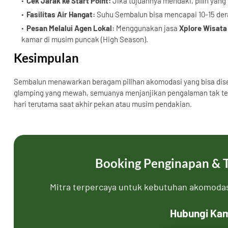
Cek Jarak ke Start Point:
Jika tujuannya mendaki, pilih yan
Fasilitas Air Hangat:
Suhu Sembalun bisa mencapai 10-15 dera
Pesan Melalui Agen Lokal:
Menggunakan jasa
Xplore Wisata
kamar di musim puncak (High Season).
Kesimpulan
Sembalun menawarkan beragam pilihan akomodasi yang bisa dise
glamping yang mewah, semuanya menjanjikan pengalaman tak ter
hari terutama saat akhir pekan atau musim pendakian.
Booking Penginapan & Tr
Mitra terpercaya untuk kebutuhan akomodasi
Hubungi Kam